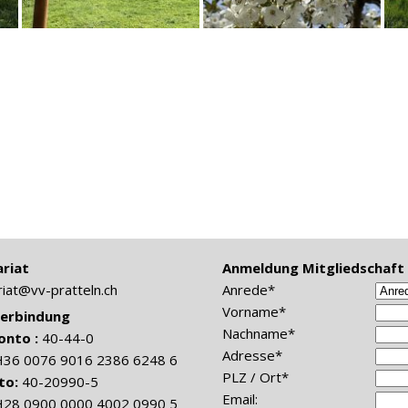
riat
Anmeldung Mitgliedschaft (
riat@vv-pratteln.ch
Anrede*
Vorname*
erbindung
Nachname*
onto :
40-44-0
Adresse*
H36 0076 9016 2386 6248 6
PLZ / Ort*
to:
40-20990-5
Email:
H28 0900 0000 4002 0990 5