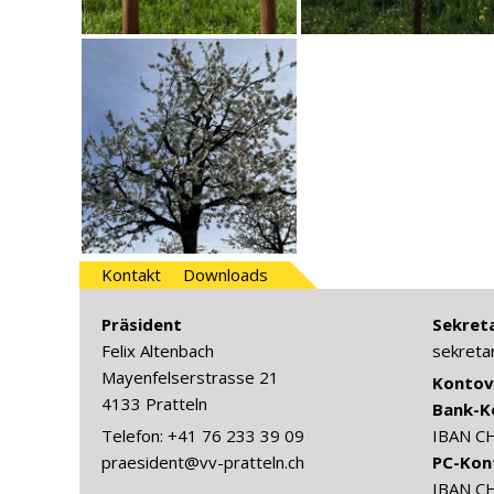
Kontakt
Downloads
Präsident
Sekreta
Felix Altenbach
sekreta
Mayenfelserstrasse 21
Kontov
4133 Pratteln
Bank-K
Telefon: +41 76 233 39 09
IBAN C
praesident@vv-pratteln.ch
PC-Kon
IBAN C