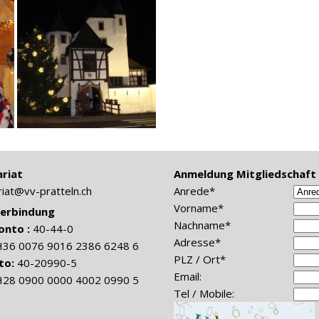
riat
Anmeldung Mitgliedschaft (
riat@vv-pratteln.ch
Anrede*
Vorname*
erbindung
Nachname*
onto :
40-44-0
Adresse*
H36 0076 9016 2386 6248 6
PLZ / Ort*
to:
40-20990-5
Email:
H28 0900 0000 4002 0990 5
Tel / Mobile: