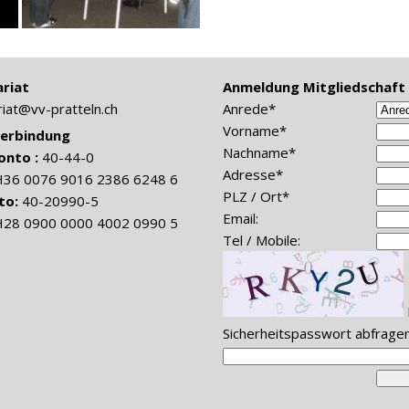
riat
Anmeldung Mitgliedschaft (
riat@vv-pratteln.ch
Anrede*
Vorname*
erbindung
Nachname*
onto :
40-44-0
Adresse*
H36 0076 9016 2386 6248 6
PLZ / Ort*
to:
40-20990-5
Email:
H28 0900 0000 4002 0990 5
Tel / Mobile:
Sicherheitspasswort abfrage